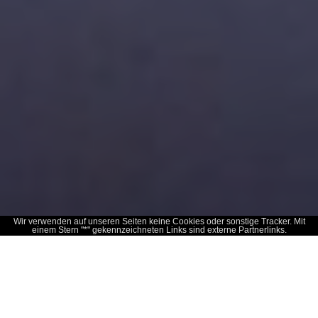
Wir verwenden auf unseren Seiten keine Cookies oder sonstige Tracker. Mit
einem Stern "*" gekennzeichneten Links sind externe Partnerlinks.