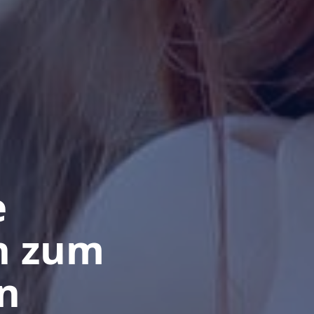
e
n zum
n