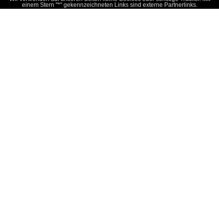
einem Stern "*" gekennzeichneten Links sind externe Partnerlinks.
Verschenken Sie Ihrem Kind